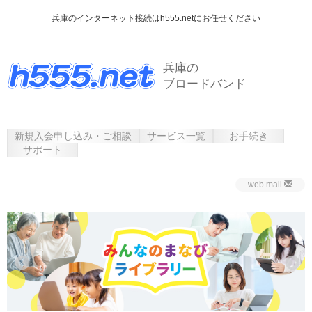
兵庫のインターネット接続はh555.netにお任せください
兵庫の
ブロードバンド
新規入会申し込み・ご相談
サービス一覧
お手続き
サポート
web mail